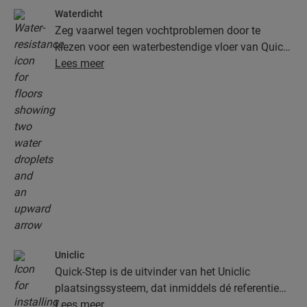
Waterdicht
Zeg vaarwel tegen vochtproblemen door te
kiezen voor een waterbestendige vloer van Quick-
Step. Deze vloeren zien er niet alleen uitzonderlijk
Lees meer
stijlvol en natuurlijk uit, ze zijn ook nog eens
100% vochtbestendig, waardoor schoonmaken
gemakkelijker dan ooit verloopt!
Uniclic
Quick-Step is de uitvinder van het Uniclic
plaatsingssysteem, dat inmiddels dé referentie
onder de kliksystemen is. Gebruik het
Lees meer