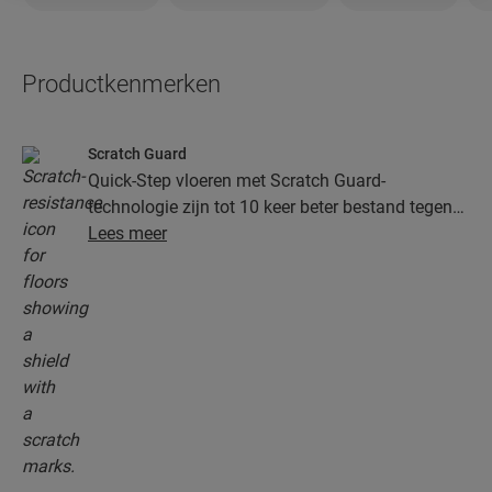
Productkenmerken
Scratch Guard
Quick-Step vloeren met Scratch Guard-
technologie zijn tot 10 keer beter bestand tegen
krassen dan vloeren zonder Scratch Guard.
Lees meer