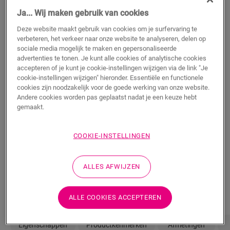
40,95
€/m²
Ja... Wij maken gebruik van cookies
Deze website maakt gebruik van cookies om je surfervaring te
verbeteren, het verkeer naar onze website te analyseren, delen op
m²
sociale media mogelijk te maken en gepersonaliseerde
advertenties te tonen. Je kunt alle cookies of analytische cookies
accepteren of je kunt je cookie-instellingen wijzigen via de link "Je
TOEVOEGEN AAN WINKELMANDJE
cookie-instellingen wijzigen" hieronder. Essentiële en functionele
cookies zijn noodzakelijk voor de goede werking van onze website.
Andere cookies worden pas geplaatst nadat je een keuze hebt
gemaakt.
Weet je niet zeker of deze vloer bij je stijl en
COOKIE-INSTELLINGEN
behoeften past?
Bekijk hoe het eruit zou zien in je kamer
ALLES AFWIJZEN
Bestel een sample
ALLE COOKIES ACCEPTEREN
Eigenschappen
Productkenmerken
Afmetingen