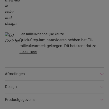
Een milieuvriendelijke keuze
Quick-Step-laminaatvloeren hebben het EU-
milieukeurmerk gekregen. Dit betekent dat ze
gemaakt zijn van ten minste 80% duurzaam
Lees meer
ontgonnen hout, dat gevaarlijke stoffen in hun
samenstelling vermeden worden en dat ze
geproduceerd worden in energiezuinige
Afmetingen
fabrieken. Bovendien hebben Quick-Step-
laminaatvloeren een zeer lange levensduur, een
Design
uitgebreide productgarantie en zijn ze
gemakkelijk te repareren en verwijderen.
Productgegevens