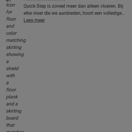
Quick-Step is zoveel meer dan alleen vloeren. Bij
elke vloer die we aanbieden, hoort een volledige
collectie accessoires, inclusief ondervloeren,
Lees meer
afwerkingsprofielen en plinten die perfect bij de
kleur van je vloer passen.