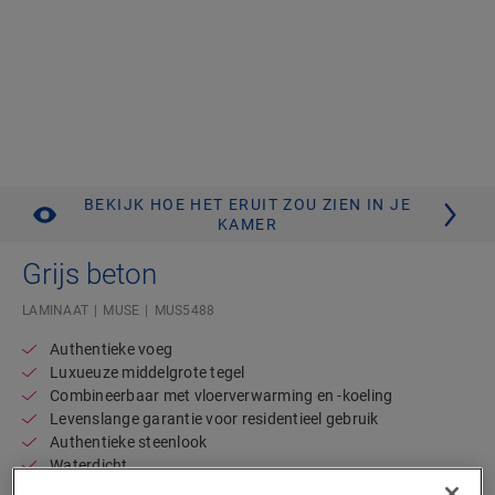
BEKIJK HOE HET ERUIT ZOU ZIEN IN JE
KAMER
Grijs beton
LAMINAAT
MUSE
MUS5488
Authentieke voeg
Luxueuze middelgrote tegel
Combineerbaar met vloerverwarming en -koeling
Levenslange garantie voor residentieel gebruik
Authentieke steenlook
Waterdicht