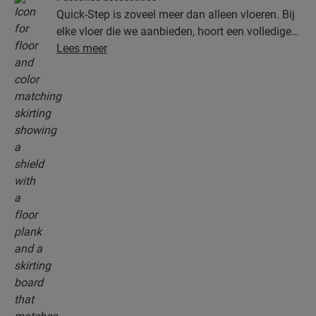
Quick-Step is zoveel meer dan alleen vloeren. Bij
elke vloer die we aanbieden, hoort een volledige
collectie accessoires, inclusief ondervloeren,
Lees meer
afwerkingsprofielen en plinten die perfect bij de
kleur van je vloer passen.