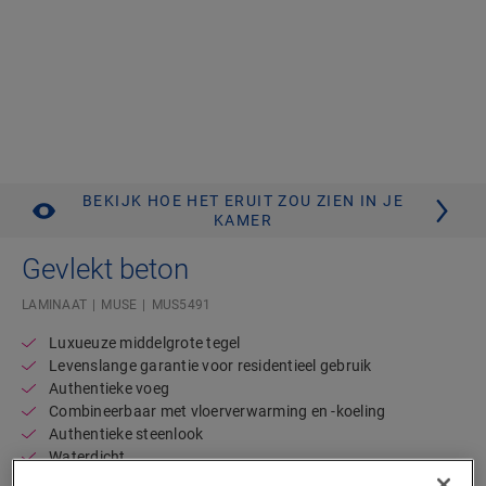
BEKIJK HOE HET ERUIT ZOU ZIEN IN JE
KAMER
Gevlekt beton
LAMINAAT
MUSE
MUS5491
Luxueuze middelgrote tegel
Levenslange garantie voor residentieel gebruik
Authentieke voeg
Combineerbaar met vloerverwarming en -koeling
Authentieke steenlook
Waterdicht