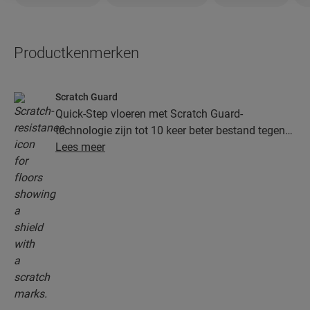
Productkenmerken
Scratch Guard
Quick-Step vloeren met Scratch Guard-
technologie zijn tot 10 keer beter bestand tegen
krassen dan vloeren zonder Scratch Guard.
Lees meer