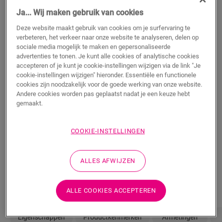
40,95
€/m²
Ja... Wij maken gebruik van cookies
Deze website maakt gebruik van cookies om je surfervaring te
verbeteren, het verkeer naar onze website te analyseren, delen op
m²
sociale media mogelijk te maken en gepersonaliseerde
advertenties te tonen. Je kunt alle cookies of analytische cookies
accepteren of je kunt je cookie-instellingen wijzigen via de link "Je
TOEVOEGEN AAN WINKELMANDJE
cookie-instellingen wijzigen" hieronder. Essentiële en functionele
cookies zijn noodzakelijk voor de goede werking van onze website.
Andere cookies worden pas geplaatst nadat je een keuze hebt
gemaakt.
Weet je niet zeker of deze vloer bij je stijl en
COOKIE-INSTELLINGEN
behoeften past?
Bekijk hoe het eruit zou zien in je kamer
ALLES AFWIJZEN
Bestel een sample
ALLE COOKIES ACCEPTEREN
Eigenschappen
Productkenmerken
Afmetingen