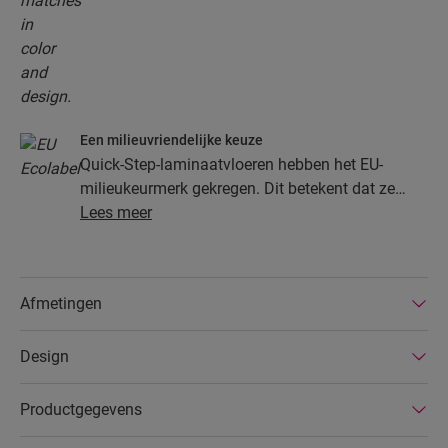
Een milieuvriendelijke keuze
Quick-Step-laminaatvloeren hebben het EU-
milieukeurmerk gekregen. Dit betekent dat ze
gemaakt zijn van ten minste 80% duurzaam
Lees meer
ontgonnen hout, dat gevaarlijke stoffen in hun
samenstelling vermeden worden en dat ze
geproduceerd worden in energiezuinige
Afmetingen
fabrieken. Bovendien hebben Quick-Step-
laminaatvloeren een zeer lange levensduur, een
Design
uitgebreide productgarantie en zijn ze
gemakkelijk te repareren en verwijderen.
Productgegevens