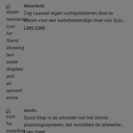
Waterdicht
Zeg vaarwel tegen vochtproblemen door te
kiezen voor een waterbestendige vloer van Quick-
Step. Deze vloeren zien er niet alleen uitzonderlijk
Lees meer
stijlvol en natuurlijk uit, ze zijn ook nog eens
100% vochtbestendig, waardoor schoonmaken
gemakkelijker dan ooit verloopt!
Uniclic
Quick-Step is de uitvinder van het Uniclic
plaatsingssysteem, dat inmiddels dé referentie
onder de kliksystemen is. Gebruik het
Lees meer