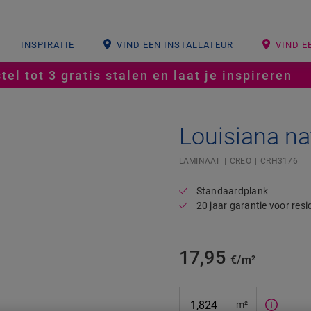
INSPIRATIE
VIND EEN INSTALLATEUR
VIND E
tel tot 3 gratis stalen en laat je inspireren
Louisiana nat
Open image in lightbox
#SR Surface Input#
LAMINAAT
CREO
CRH3176
Standaardplank
20 jaar garantie voor resi
17,95
€/m²
m²