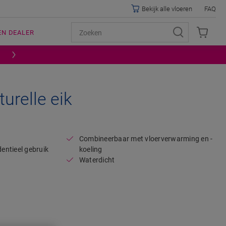
Bekijk alle vloeren
FAQ
EN DEALER
urelle eik
Open image in lightbox
Combineerbaar met vloerverwarming en -
dentieel gebruik
koeling
Waterdicht