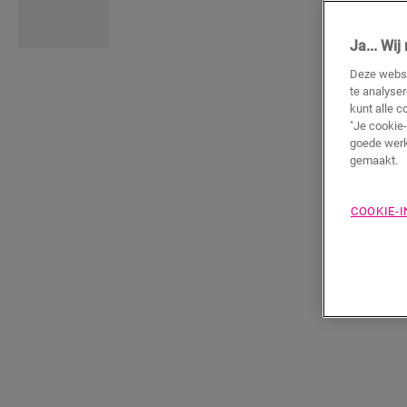
Ja... Wi
Deze websi
te analyse
kunt alle c
"Je cookie-
goede werk
gemaakt.
COOKIE-