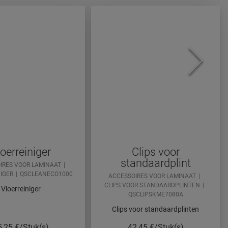
oerreiniger
Clips voor
standaardplint
IRES VOOR LAMINAAT
IGER
QSCLEANECO1000
ACCESSOIRES VOOR LAMINAAT
CLIPS VOOR STANDAARDPLINTEN
Vloerreiniger
QSCLIPSKME7080A
Clips voor standaardplinten
5,25
€/Stuk(s)
42,45
€/Stuk(s)