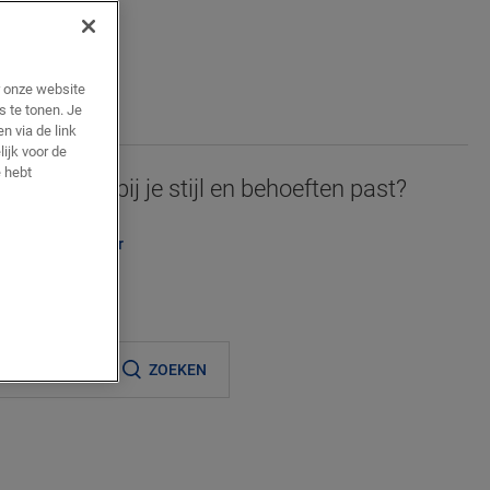
AAN
JE
r onze website
s te tonen. Je
n via de link
lijk voor de
 hebt
 deze vloer bij je stijl en behoeften past?
u zien in je kamer
ijnde verkooppunt
ZOEKEN