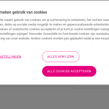
j maken gebruik van cookies
TOEVOEGEN 
WINKELMAND
te maakt gebruik van cookies om je surfervaring te verbeteren, het verkeer naa
ren, delen op sociale media mogelijk te maken en gepersonaliseerde advertentie
ookies of analytische cookies accepteren of je kunt je cookie-instellingen wijzige
instellingen wijzigen" hieronder. Essentiële en functionele cookies zijn noodzake
ing van onze website. Andere cookies worden pas geplaatst nadat je een keuze
Weet je niet zeker of
Bekijk hoe het eruit zo
INSTELLINGEN
ALLES AFWIJZEN
Bestel een sample
Bezoek het dichtstbijz
ALLE COOKIES ACCEPTEREN