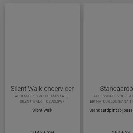
Silent Walk-ondervloer
Standaardpl
ACCESSOIRES VOOR LAMINAAT
ACCESSOIRES VOOR LA
SILENT WALK
QSUDLSW7
EIK NATUUR LOUISIANA
Silent Walk
Standaardplint (bijpass
10,45
€/m²
4,90
€/m