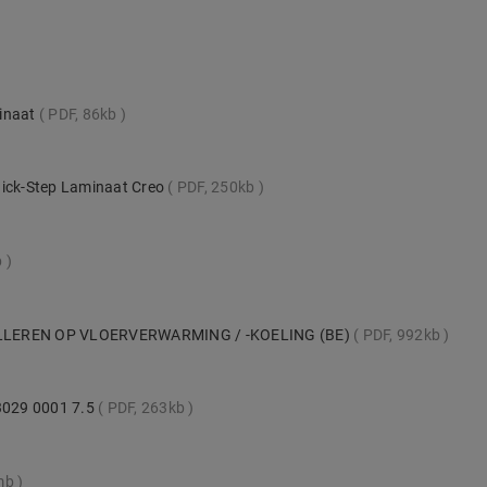
minaat
PDF, 86kb
uick-Step Laminaat Creo
PDF, 250kb
b
LLEREN OP VLOERVERWARMING / -KOELING (BE)
PDF, 992kb
 3029 0001 7.5
PDF, 263kb
mb