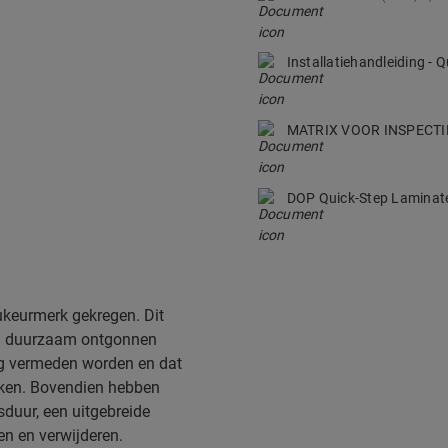
Installatiehandleiding -
MATRIX VOOR INSPECTI
DOP Quick-Step Lamina
ukeurmerk gekregen. Dit
0% duurzaam ontgonnen
ing vermeden worden en dat
eken. Bovendien hebben
duur, een uitgebreide
en en verwijderen.