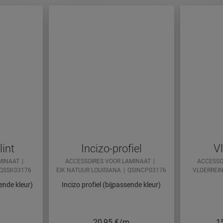
int
Incizo-profiel
Vl
MINAAT
ACCESSOIRES VOOR LAMINAAT
ACCESSO
QSSK03176
EIK NATUUR LOUISIANA
QSINCP03176
VLOERREIN
ende kleur)
Incizo profiel (bijpassende kleur)
20,95
€/m
1