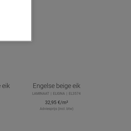
 eik
Engelse beige eik
LAMINAAT
ELIGNA
EL3574
32,95
€/m²
Adviesprijs (incl. btw)