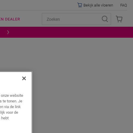
Bekijk alle vloeren
FAQ
EN DEALER
r onze website
s te tonen. Je
 De
n via de link
lijk voor de
 hebt