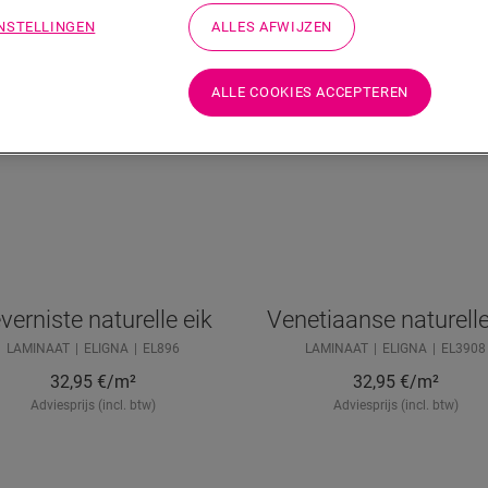
INSTELLINGEN
ALLES AFWIJZEN
ALLE COOKIES ACCEPTEREN
verniste naturelle eik
Venetiaanse naturelle
LAMINAAT
ELIGNA
EL896
LAMINAAT
ELIGNA
EL3908
32,95
€/m²
32,95
€/m²
Adviesprijs (incl. btw)
Adviesprijs (incl. btw)