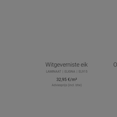
Witgeverniste eik
O
LAMINAAT
ELIGNA
EL915
32,95
€/m²
Adviesprijs (incl. btw)