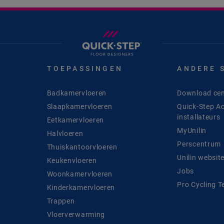
TOEPASSINGEN
ANDERE 
Badkamervloeren
Download cen
Slaapkamervloeren
Quick-Step A
installateurs
Eetkamervloeren
MyUnilin
Halvloeren
Perscentrum
Thuiskantoorvloeren
Unilin websit
Keukenvloeren
Jobs
Woonkamervloeren
Pro Cycling 
Kinderkamervloeren
Trappen
Vloerverwarming