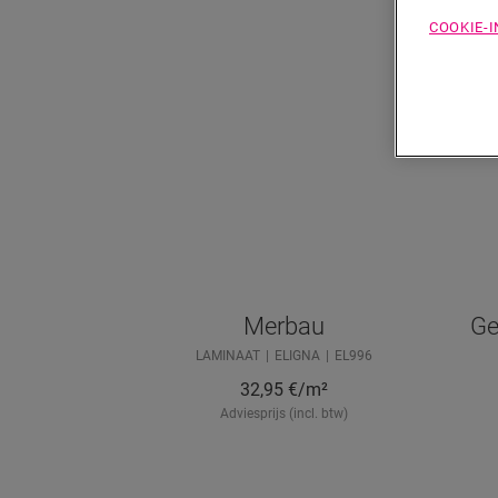
COOKIE-
Merbau
Ge
LAMINAAT
ELIGNA
EL996
32,95
€/m²
Adviesprijs (incl. btw)