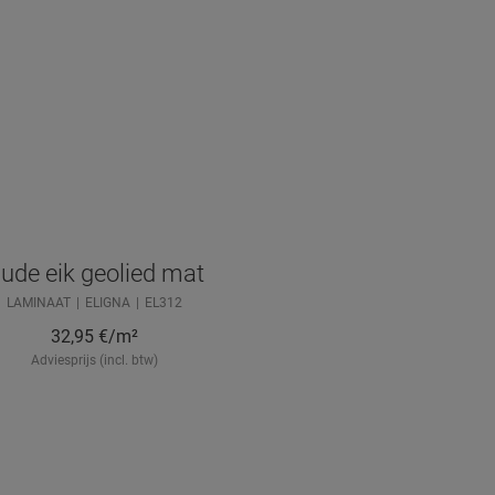
ude eik geolied mat
LAMINAAT
ELIGNA
EL312
32,95
€/m²
Adviesprijs (incl. btw)