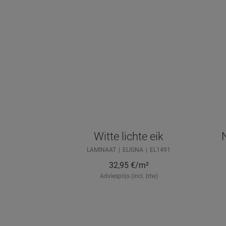
Witte lichte eik
N
LAMINAAT
ELIGNA
EL1491
32,95
€/m²
Adviesprijs (incl. btw)