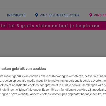
INSPIRATIE
VIND EEN INSTALLATEUR
VIND E
tel tot 3 gratis stalen en laat je inspireren
j maken gebruik van cookies
te maakt gebruik van cookies om je surfervaring te verbeteren, het verkeer naa
ren, delen op sociale media mogelijk te maken en gepersonaliseerde advertentie
hte vloeren met een uitstekend gebalanceerde lengte en breedte.
ookies of analytische cookies accepteren of je kunt je cookie-instellingen wijzige
en strakke look.
instellingen wijzigen" hieronder. Essentiële en functionele cookies zijn noodzake
ing van onze website. Andere cookies worden pas geplaatst nadat je een keuze