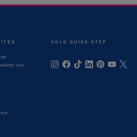
SITES
VOLG QUICK-STEP
ter
cademy voor
e
Team