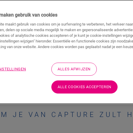
j maken gebruik van cookies
Capture is een combinatie van natuurlijke
te maakt gebruik van cookies om je surfervaring te verbeteren, het verkeer naa
 meest
Geniet van de realistische look & feel van ho
ren, delen op sociale media mogelijk te maken en gepersonaliseerde advertentie
vloer. Deze laminaatcollectie is nauwelijks
ookies of analytische cookies accepteren of je kunt je cookie-instellingen wijzige
rfijnde
instellingen wijzigen" hieronder. Essentiële en functionele cookies zijn noodzake
ing van onze website. Andere cookies worden pas geplaatst nadat je een keuze
lanken
ONTDEK DE CAPTURE-COLLECTIE
INSTELLINGEN
ALLES AFWIJZEN
ALLE COOKIES ACCEPTEREN
M JE VAN CAPTURE ZULT 