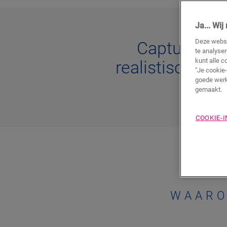
Ja... Wi
Deze websi
Capture: de
te analyse
kunt alle c
realistische, ve
"Je cookie-
goede werk
p
gemaakt.
COOKIE-
WAARO