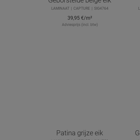
Geborstelde beige eik
LAMINAAT
CAPTURE
SIG4764
39,95
€/m²
Adviesprijs (incl. btw)
Patina grijze eik
G