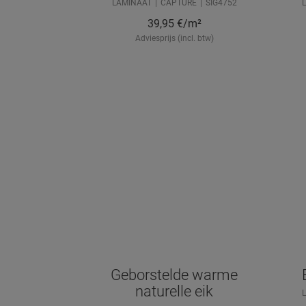
LAMINAAT
CAPTURE
SIG4752
39,95
€/m²
Adviesprijs (incl. btw)
Geborstelde warme
naturelle eik