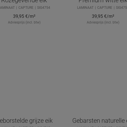
Rozegeverfde eik
Premium witte ei
LAMINAAT
CAPTURE
SIG4754
LAMINAAT
CAPTURE
SIG475
39,95
€/m²
39,95
€/m²
Adviesprijs (incl. btw)
Adviesprijs (incl. btw)
eborstelde grijze eik
Gebarsten naturelle 