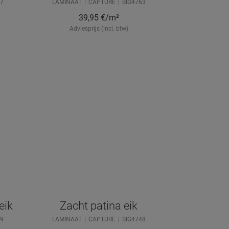
7
LAMINAAT
CAPTURE
SIG4763
39,95
€/m²
Adviesprijs (incl. btw)
eik
Zacht patina eik
9
LAMINAAT
CAPTURE
SIG4748