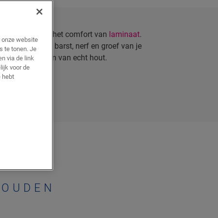
 schoonheid met het comfort van
laminaat
.
r onze website
ut in elke noot, barst, nerf en groef van je
s te tonen. Je
 te onderscheiden van echt hout.
n via de link
lijk voor de
 hebt
HOUDEN