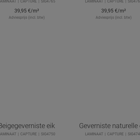
LAMINAAT
CAPTURE
SIG4765
LAMINAAT
CAPTURE
SIG476
39,95
€/m²
39,95
€/m²
Adviesprijs (incl. btw)
Adviesprijs (incl. btw)
Beigegeverniste eik
Geverniste naturelle 
LAMINAAT
CAPTURE
SIG4750
LAMINAAT
CAPTURE
SIG474