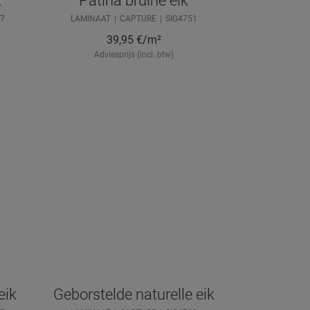
k
Patina bruine eik
7
LAMINAAT
CAPTURE
SIG4751
39,95
€/m²
Adviesprijs (incl. btw)
eik
Geborstelde naturelle eik