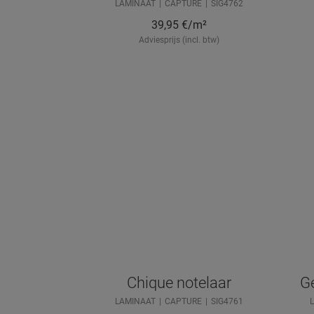
LAMINAAT
CAPTURE
SIG4762
39,95
€/m²
Adviesprijs (incl. btw)
Chique notelaar
Ge
LAMINAAT
CAPTURE
SIG4761