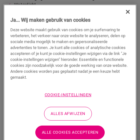
Waterdicht
39,95
Ja... Wij maken gebruik van cookies
€/m²
Deze website maakt gebruik van cookies om je surfervaring te
verbeteren, het verkeer naar onze website te analyseren, delen op
m²
sociale media mogelijk te maken en gepersonaliseerde
advertenties te tonen. Je kunt alle cookies of analytische cookies
accepteren of je kunt je cookie-instellingen wijzigen via de link "Je
TOEVOEGEN AAN WINKELMANDJE
cookie-instellingen wijzigen" hieronder. Essentiële en functionele
cookies zijn noodzakelijk voor de goede werking van onze website.
Andere cookies worden pas geplaatst nadat je een keuze hebt
gemaakt.
Weet je niet zeker of deze vloer bij je stijl en
COOKIE-INSTELLINGEN
behoeften past?
Bekijk hoe het eruit zou zien in je kamer
ALLES AFWIJZEN
Bestel een sample
ALLE COOKIES ACCEPTEREN