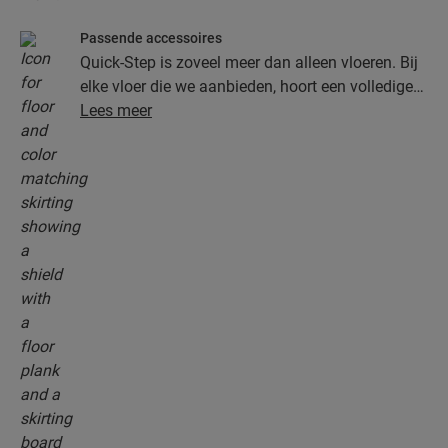
Passende accessoires
Quick-Step is zoveel meer dan alleen vloeren. Bij
elke vloer die we aanbieden, hoort een volledige
collectie accessoires, inclusief ondervloeren,
Lees meer
afwerkingsprofielen en plinten die perfect bij de
kleur van je vloer passen.