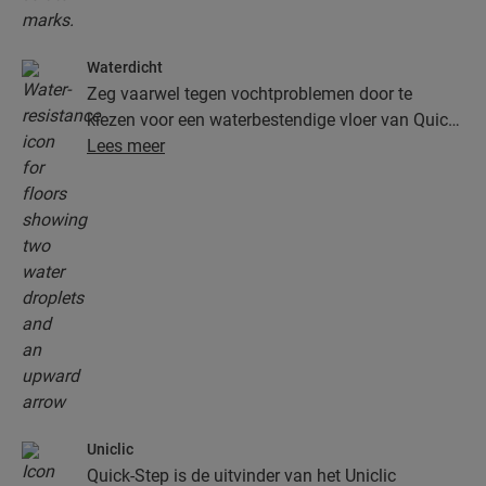
Waterdicht
Zeg vaarwel tegen vochtproblemen door te
kiezen voor een waterbestendige vloer van Quick-
Step. Deze vloeren zien er niet alleen uitzonderlijk
Lees meer
stijlvol en natuurlijk uit, ze zijn ook nog eens
100% vochtbestendig, waardoor schoonmaken
gemakkelijker dan ooit verloopt!
Uniclic
Quick-Step is de uitvinder van het Uniclic