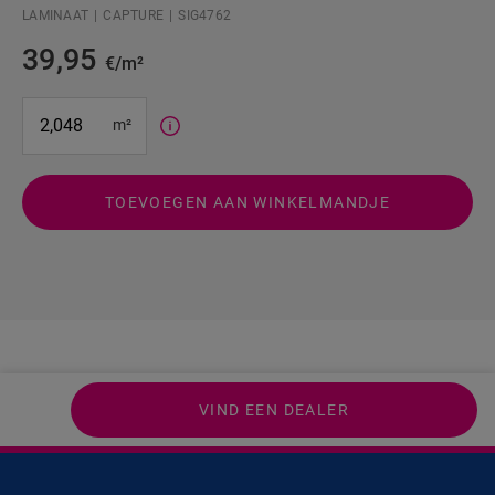
LAMINAAT
CAPTURE
SIG4762
39,95
€/m²
#SR Surface Input#
m²
TOEVOEGEN AAN WINKELMANDJE
VIND EEN DEALER