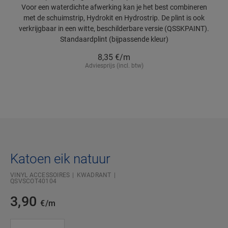
Voor een waterdichte afwerking kan je het best combineren
met de schuimstrip, Hydrokit en Hydrostrip. De plint is ook
verkrijgbaar in een witte, beschilderbare versie (QSSKPAINT).
Standaardplint (bijpassende kleur)
8,35
€/m
Adviesprijs (incl. btw)
Katoen eik natuur
VINYL ACCESSOIRES
KWADRANT
QSVSCOT40104
3,90
€/m
#SR Surface Input#