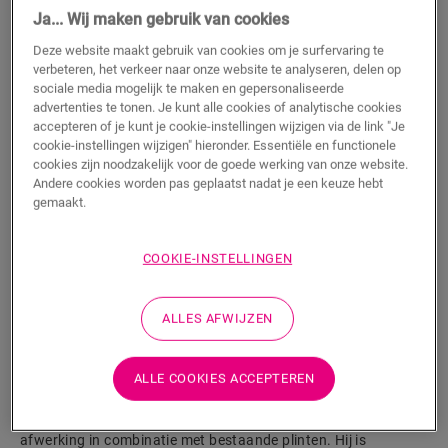
Ja... Wij maken gebruik van cookies
m
Deze website maakt gebruik van cookies om je surfervaring te
verbeteren, het verkeer naar onze website te analyseren, delen op
sociale media mogelijk te maken en gepersonaliseerde
advertenties te tonen. Je kunt alle cookies of analytische cookies
TOEVOEGEN AAN WINKELMANDJE
accepteren of je kunt je cookie-instellingen wijzigen via de link "Je
cookie-instellingen wijzigen" hieronder. Essentiële en functionele
cookies zijn noodzakelijk voor de goede werking van onze website.
Andere cookies worden pas geplaatst nadat je een keuze hebt
Wil je dit accessoire graag in het echt zien?
gemaakt.
Bezoek het dichtstbijzijnde verkooppunt
COOKIE-INSTELLINGEN
ALLES AFWIJZEN
Productkenmerken
ALLE COOKIES ACCEPTEREN
Dit kwadrant is een discrete plint die perfect past bij de kleur
van jouw vloer. Een kwadrant kan ook handig zijn als
afwerking in combinatie met bestaande plinten. Hij is