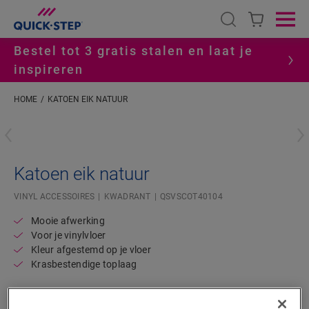
Open search
Ope
Bestel tot 3 gratis stalen en laat je
inspireren
HOME
KATOEN EIK NATUUR
#S
Katoen eik natuur
VINYL ACCESSOIRES
KWADRANT
QSVSCOT40104
Mooie afwerking
Voor je vinylvloer
Kleur afgestemd op je vloer
Krasbestendige toplaag
3,90
€/m