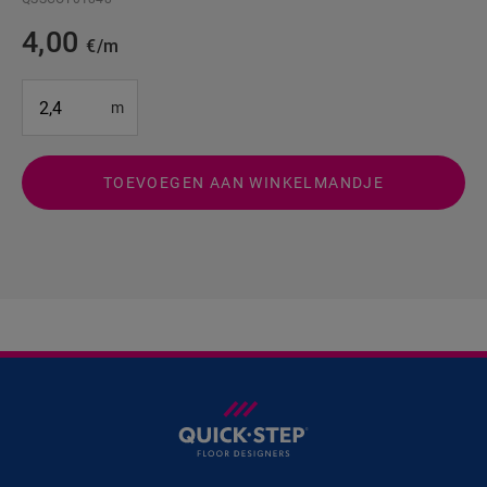
4,00
€/m
#SR Surface Input#
m
TOEVOEGEN AAN WINKELMANDJE