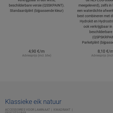
verkrijgbaar in een witte,
de NEPLUG-stekke
beschilderbare versie (QSSKPAINT).
meegeleverd), zelfs in
Standaardplint (bijpassende kleur)
een waterdichte afwerk
best combineren met d
Hydrokit en Hydrostrip
ook verkrijgbaar in
beschilderbare 
(QSPSKRPAI
Parketplint (bijpass
4,90
€/m
8,10
€/
Adviesprijs (incl. btw)
Adviesprijs (incl
Klassieke eik natuur
ACCESSOIRES VOOR LAMINAAT
KWADRANT
QSSCOT01848