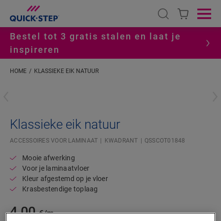
Open search
Ope
Bestel tot 3 gratis stalen en laat je
inspireren
HOME
KLASSIEKE EIK NATUUR
#S
Klassieke eik natuur
ACCESSOIRES VOOR LAMINAAT
KWADRANT
QSSCOT01848
Mooie afwerking
Voor je laminaatvloer
Kleur afgestemd op je vloer
Krasbestendige toplaag
4,00
€/m