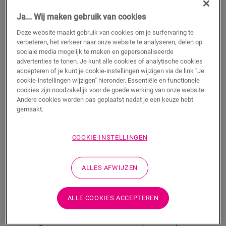
Ja... Wij maken gebruik van cookies
m
Deze website maakt gebruik van cookies om je surfervaring te
verbeteren, het verkeer naar onze website te analyseren, delen op
sociale media mogelijk te maken en gepersonaliseerde
TOEVOEGEN AAN WINKELMANDJE
advertenties te tonen. Je kunt alle cookies of analytische cookies
accepteren of je kunt je cookie-instellingen wijzigen via de link "Je
cookie-instellingen wijzigen" hieronder. Essentiële en functionele
cookies zijn noodzakelijk voor de goede werking van onze website.
Wil je dit accessoire graag in het echt zien?
Andere cookies worden pas geplaatst nadat je een keuze hebt
gemaakt.
Bezoek het dichtstbijzijnde verkooppunt
COOKIE-INSTELLINGEN
ALLES AFWIJZEN
Productkenmerken
ALLE COOKIES ACCEPTEREN
Dit kwadrant is een discrete plint die perfect past bij de kleur
van jouw vloer. Een kwadrant kan ook handig zijn als
afwerking in combinatie met bestaande plinten. Hij is