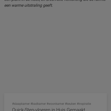
#slaapkamer
#badkamer
#woonkamer
#keuken
#inspiratie
Quick-Step-vloeren in Huis Gemaakt