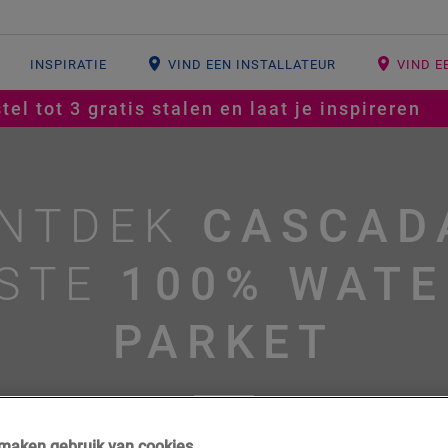
INSPIRATIE
VIND EEN INSTALLATEUR
VIND E
tel tot 3 gratis stalen en laat je inspireren
NTDEK
CASCAD
RSTE
100% WATE
PARKET
#badkamer
#parket
j maken gebruik van cookies