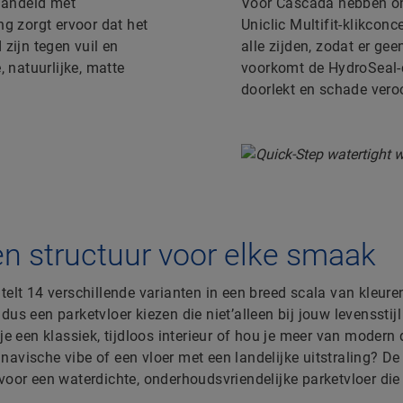
ehandeld met
Voor Cascada hebben on
ng zorgt ervoor dat het
Uniclic Multifit-klikcon
zijn tegen vuil en
alle zijden, zodat er ge
 natuurlijke, matte
voorkomt de HydroSeal-c
doorlekt en schade vero
en structuur voor elke smaak
telt 14 verschillende varianten in een breed scala van kleure
dus een parketvloer kiezen die niet’alleen bij jouw levensstijl
 je een klassiek, tijdloos interieur of hou je meer van modern
avische vibe of een vloer met een landelijke uitstraling? De 
voor een waterdichte, onderhoudsvriendelijke parketvloer di