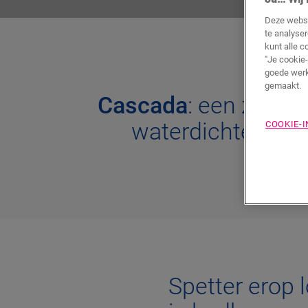
Deze websi
te analyse
kunt alle c
"Je cookie-
goede werk
gemaakt.
Cascada
: een zorge
waterdichte park
COOKIE-
Spetter erop l