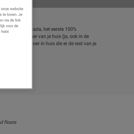
r onze website
s te tonen. Je
n via de link
lijk voor de
ovatie voor: Cascada, het eerste 100%
 hebt
et in elke kamer van je huis (ja, ook in de
 een parketvloer in huis die er de rest van je