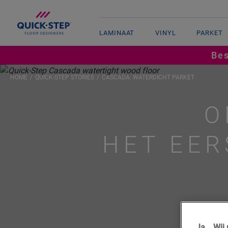
LAMINAAT
VINYL
PARKET
Bes
HOME
QUICK-STEP STORIES
CASCADA: WATERDICHT PARKET
O
HET EE
Ja... Wi