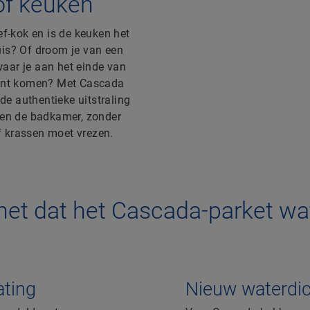
of keuken
ef-kok en is de keuken het
is? Of droom je van een
aar je aan het einde van
kunt komen? Met Cascada
 de authentieke uitstraling
 en de badkamer, zonder
of krassen moet vrezen.
et dat het Cascada-parket wat
ating
Nieuw waterdic