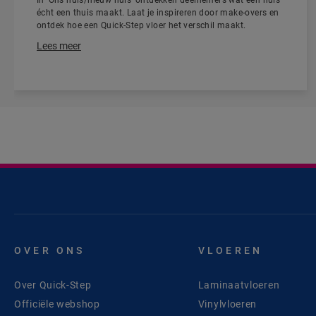
In 'Ons huis/nieuw huis' ontdekken deelnemers wat een huis
écht een thuis maakt. Laat je inspireren door make-overs en
ontdek hoe een Quick-Step vloer het verschil maakt.
Lees meer
OVER ONS
VLOEREN
Over Quick-Step
Laminaatvloeren
Officiële webshop
Vinylvloeren