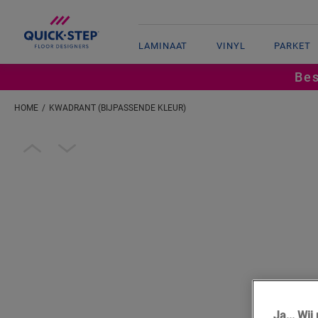
LAMINAAT
VINYL
PARKET
Bes
HOME
KWADRANT (BIJPASSENDE KLEUR)
Open image in lightbox
Ja... Wi