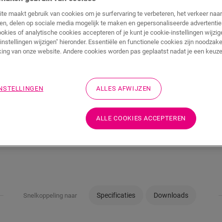
te maakt gebruik van cookies om je surfervaring te verbeteren, het verkeer naa
TOEVOEGEN A
ren, delen op sociale media mogelijk te maken en gepersonaliseerde advertentie
WINKELMAND
ookies of analytische cookies accepteren of je kunt je cookie-instellingen wijzige
instellingen wijzigen" hieronder. Essentiële en functionele cookies zijn noodzake
ing van onze website. Andere cookies worden pas geplaatst nadat je een keuze
Wil je dit accessoire
INSTELLINGEN
ALLES AFWIJZEN
Bezoek het dichtstbijz
ALLE COOKIES ACCEPTEREN
Specificaties
Downloads
Snelkoppeling naar