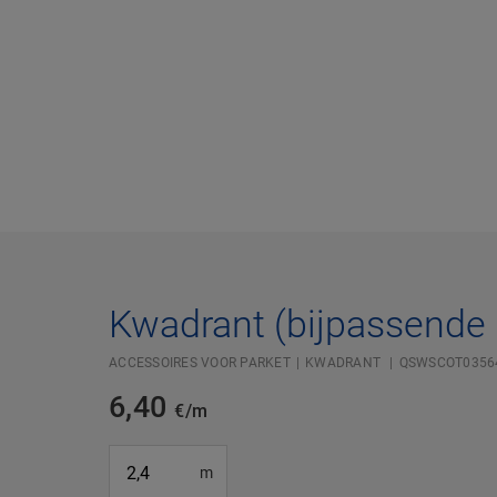
Kwadrant (bijpassende 
ACCESSOIRES VOOR PARKET
KWADRANT
QSWSCOT0356
6,40
€/m
#SR Surface Input#
m