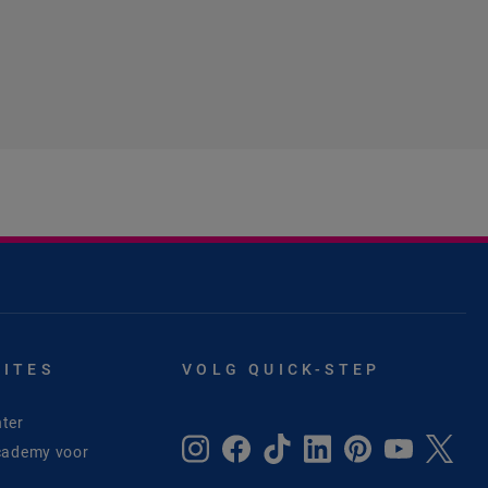
SITES
VOLG QUICK-STEP
ter
cademy voor