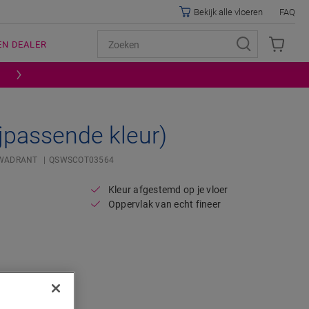
Bekijk alle vloeren
FAQ
EN DEALER
jpassende kleur)
WADRANT
QSWSCOT03564
Kleur afgestemd op je vloer
Oppervlak van echt fineer