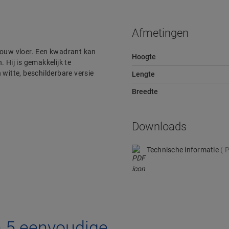
Afmetingen
n jouw vloer. Een kwadrant kan
Hoogte
 Hij is gemakkelijk te
 witte, beschilderbare versie
Lengte
Breedte
Downloads
Technische informatie
P
n 5 eenvoudige