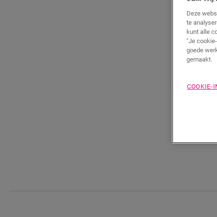
Deze websi
te analyse
kunt alle c
"Je cookie-
goede werk
gemaakt.
COOKIE-