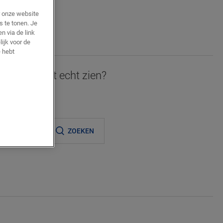
r onze website
AN
s te tonen. Je
JE
n via de link
lijk voor de
 hebt
 graag in het echt zien?
ijnde verkooppunt
ZOEKEN