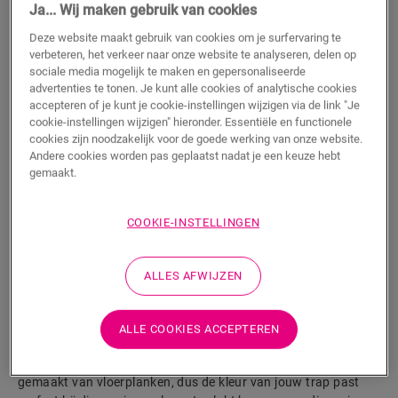
Ja... Wij maken gebruik van cookies
Dozen
Deze website maakt gebruik van cookies om je surfervaring te
verbeteren, het verkeer naar onze website te analyseren, delen op
sociale media mogelijk te maken en gepersonaliseerde
advertenties te tonen. Je kunt alle cookies of analytische cookies
TOEVOEGEN AAN WINKELMANDJE
accepteren of je kunt je cookie-instellingen wijzigen via de link "Je
cookie-instellingen wijzigen" hieronder. Essentiële en functionele
cookies zijn noodzakelijk voor de goede werking van onze website.
Andere cookies worden pas geplaatst nadat je een keuze hebt
Wil je dit accessoire graag in het echt zien?
gemaakt.
Bezoek het dichtstbijzijnde verkooppunt
COOKIE-INSTELLINGEN
ALLES AFWIJZEN
Productkenmerken
ALLE COOKIES ACCEPTEREN
Met deze duurzame Vinyl-trapbekleding voor Alpha Vinyl werk
je jouw trappen netjes af met een bolle trapneus. Hij is
gemaakt van vloerplanken, dus de kleur van jouw trap past