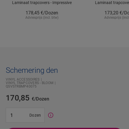
Laminaat trapcovers - Impressive
Laminaat trapcover
178,45
€/Dozen
173,20
€/D
Adviesprijs (incl. btw)
Adviesprijs (incl
Schemering den
VINYL ACCESSOIRES
VINYL TRAPCOVERS - BLOOM
QSVSTRBMP40075
170,85
€/Dozen
#SR Surface Input#
Dozen