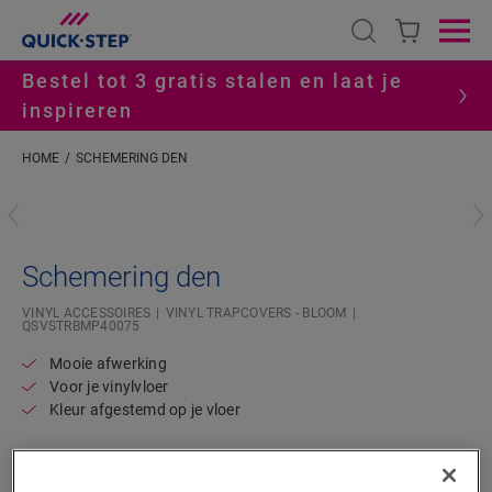
Open search
Ope
Bestel tot 3 gratis stalen en laat je
inspireren
HOME
SCHEMERING DEN
#S
Schemering den
VINYL ACCESSOIRES
VINYL TRAPCOVERS - BLOOM
QSVSTRBMP40075
Mooie afwerking
Voor je vinylvloer
Kleur afgestemd op je vloer
170,85
€/Dozen