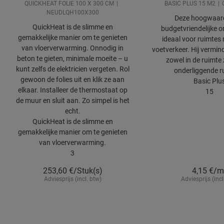
QUICKHEAT FOLIE 100 X 300 CM
BASIC PLUS 15 M2
NEUDLQH100X300
Deze hoogwaard
QuickHeat is de slimme en
budgetvriendelijke o
gemakkelijke manier om te genieten
ideaal voor ruimtes
van vloerverwarming. Onnodig in
voetverkeer. Hij vermind
beton te gieten, minimale moeite – u
zowel in de ruimte 
kunt zelfs de elektricien vergeten. Rol
onderliggende r
gewoon de folies uit en klik ze aan
Basic Plu
elkaar. Installeer de thermostaat op
15
de muur en sluit aan. Zo simpel is het
echt.
QuickHeat is de slimme en
gemakkelijke manier om te genieten
van vloerverwarming.
3
253,60
€/Stuk(s)
4,15
€/m
Adviesprijs (incl. btw)
Adviesprijs (incl