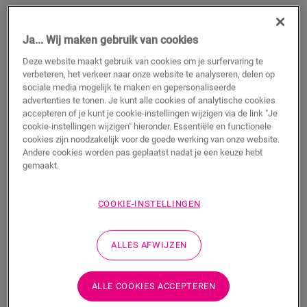
Ja... Wij maken gebruik van cookies
Deze website maakt gebruik van cookies om je surfervaring te
verbeteren, het verkeer naar onze website te analyseren, delen op
sociale media mogelijk te maken en gepersonaliseerde
advertenties te tonen. Je kunt alle cookies of analytische cookies
accepteren of je kunt je cookie-instellingen wijzigen via de link "Je
cookie-instellingen wijzigen" hieronder. Essentiële en functionele
QuickHeat folie 120 x 500 cm
cookies zijn noodzakelijk voor de goede werking van onze website.
Andere cookies worden pas geplaatst nadat je een keuze hebt
ACCESSOIRES VOOR LAMINAAT
QUICKHEAT FOLIE
gemaakt.
NEUDLQH120X500
366,85
COOKIE-INSTELLINGEN
€/Stuk(s)
ALLES AFWIJZEN
Stuk(s)
ALLE COOKIES ACCEPTEREN
TOEVOEGEN AAN WINKELMANDJE