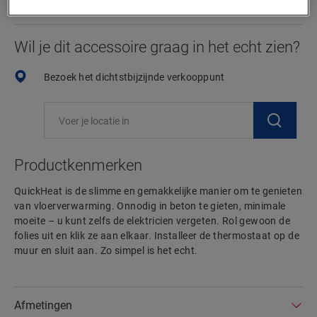
Wil je dit accessoire graag in het echt zien?
Bezoek het dichtstbijzijnde verkooppunt
Productkenmerken
QuickHeat is de slimme en gemakkelijke manier om te genieten
van vloerverwarming. Onnodig in beton te gieten, minimale
moeite – u kunt zelfs de elektricien vergeten. Rol gewoon de
folies uit en klik ze aan elkaar. Installeer de thermostaat op de
muur en sluit aan. Zo simpel is het echt.
Afmetingen