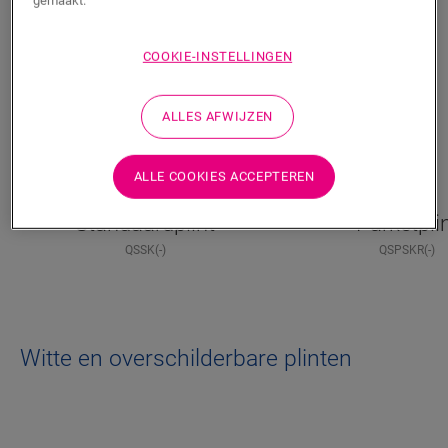
gemaakt.
COOKIE-INSTELLINGEN
ALLES AFWIJZEN
ALLE COOKIES ACCEPTEREN
Standaardplint
Parketpli
QSSK(-)
QSPSKR(-)
Witte en overschilderbare plinten