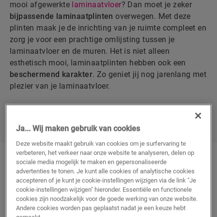
mooi afgewerkte
laminaatvloer
? Dan moet je zeker
bijpassende laminaatplinten
overwegen. Met deze
plinten maak je de inrichting van je ruimte compleet en
zorg je voor een prachtige omlijsting tussen je
laminaatvloer en de muren. Het is niet alleen
esthetisch mooi, laminaatplinten hebben ook een
beschermend karakter
. Zo geniet jij nog jarenlang met
plezier van je laminaatvloer.
ONTDEK ONZE LAMINAATPLINTEN
Ja... Wij maken gebruik van cookies
Deze website maakt gebruik van cookies om je surfervaring te
verbeteren, het verkeer naar onze website te analyseren, delen op
sociale media mogelijk te maken en gepersonaliseerde
Plinten in bijpassende kleur
advertenties te tonen. Je kunt alle cookies of analytische cookies
accepteren of je kunt je cookie-instellingen wijzigen via de link "Je
cookie-instellingen wijzigen" hieronder. Essentiële en functionele
cookies zijn noodzakelijk voor de goede werking van onze website.
Andere cookies worden pas geplaatst nadat je een keuze hebt