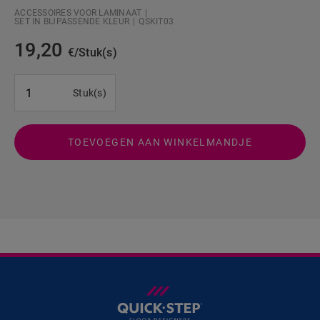
ACCESSOIRES VOOR LAMINAAT
SET IN BIJPASSENDE KLEUR
QSKIT03
19,20
€/Stuk(s)
#SR Surface Input#
Stuk(s)
TOEVOEGEN AAN WINKELMANDJE