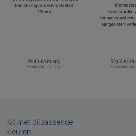
thermostaa
Radiatordopje roestvrij staal (Ø
Folies worden v
22mm)
connectorsysteem 
aangesloten: Verl
29,40
€/Stuk(s)
52,60
€/Stu
Adviesprijs (incl. btw)
Adviesprijs (incl
Kit met bijpassende
kleuren