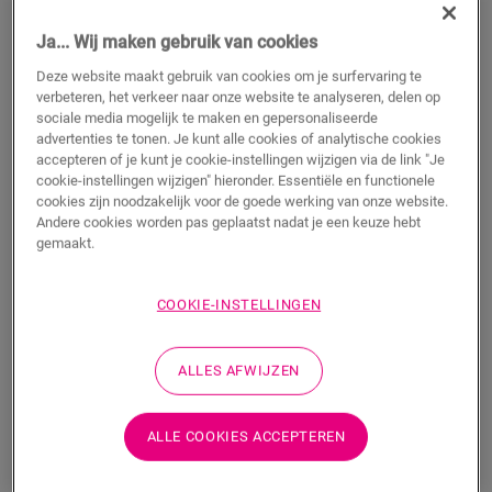
TOEVOEGEN AAN WINKELMANDJE
Ja... Wij maken gebruik van cookies
Deze website maakt gebruik van cookies om je surfervaring te
verbeteren, het verkeer naar onze website te analyseren, delen op
sociale media mogelijk te maken en gepersonaliseerde
Wil je dit accessoire graag in het echt zien?
advertenties te tonen. Je kunt alle cookies of analytische cookies
accepteren of je kunt je cookie-instellingen wijzigen via de link "Je
Bezoek het dichtstbijzijnde verkooppunt
cookie-instellingen wijzigen" hieronder. Essentiële en functionele
cookies zijn noodzakelijk voor de goede werking van onze website.
Andere cookies worden pas geplaatst nadat je een keuze hebt
gemaakt.
COOKIE-INSTELLINGEN
Productkenmerken
Deze elastische pasta op basis van acryl is de ideale oplossing
ALLES AFWIJZEN
voor het opvullen van groeven tussen plinten en muren. Hij is
ook perfect voor voegen die je niet kunt afwerken met plinten,
profielen of pijpendoppen. De pasta is verkrijgbaar in
ALLE COOKIES ACCEPTEREN
verschillende kleuren die bij elk type vloer passen. Gemiddeld
heb je één tube nodig voor 15 meter.