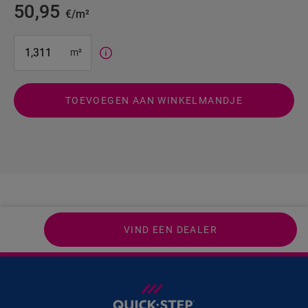
50,95
€/m²
#SR Surface Input#
m²
TOEVOEGEN AAN WINKELMANDJE
VIND EEN DEALER