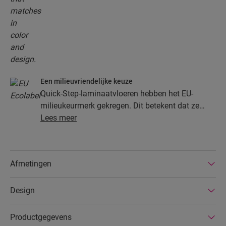
Een milieuvriendelijke keuze
Quick-Step-laminaatvloeren hebben het EU-
milieukeurmerk gekregen. Dit betekent dat ze
gemaakt zijn van ten minste 80% duurzaam
Lees meer
ontgonnen hout, dat gevaarlijke stoffen in hun
samenstelling vermeden worden en dat ze
geproduceerd worden in energiezuinige
Afmetingen
fabrieken. Bovendien hebben Quick-Step-
laminaatvloeren een zeer lange levensduur, een
Design
uitgebreide productgarantie en zijn ze
gemakkelijk te repareren en verwijderen.
Productgegevens