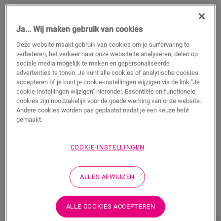
50,95
€/m²
Verkrijgbaar in
2 varianten
Ja... Wij maken gebruik van cookies
Deze website maakt gebruik van cookies om je surfervaring te
m²
verbeteren, het verkeer naar onze website te analyseren, delen op
sociale media mogelijk te maken en gepersonaliseerde
advertenties te tonen. Je kunt alle cookies of analytische cookies
accepteren of je kunt je cookie-instellingen wijzigen via de link "Je
TOEVOEGEN AAN WINKELMANDJE
cookie-instellingen wijzigen" hieronder. Essentiële en functionele
cookies zijn noodzakelijk voor de goede werking van onze website.
Andere cookies worden pas geplaatst nadat je een keuze hebt
gemaakt.
Weet je niet zeker of deze vloer bij je stijl en
behoeften past?
COOKIE-INSTELLINGEN
Bekijk hoe het eruit zou zien in je kamer
ALLES AFWIJZEN
Bestel een sample
ALLE COOKIES ACCEPTEREN