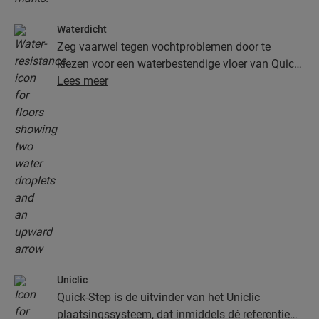
Waterdicht
Zeg vaarwel tegen vochtproblemen door te
kiezen voor een waterbestendige vloer van Quick-
Step. Deze vloeren zien er niet alleen uitzonderlijk
Lees meer
stijlvol en natuurlijk uit, ze zijn ook nog eens
100% vochtbestendig, waardoor schoonmaken
gemakkelijker dan ooit verloopt!
Uniclic
Quick-Step is de uitvinder van het Uniclic
plaatsingssysteem, dat inmiddels dé referentie