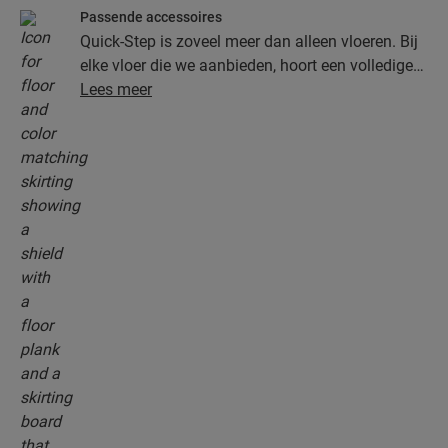
Passende accessoires
Quick-Step is zoveel meer dan alleen vloeren. Bij
elke vloer die we aanbieden, hoort een volledige
collectie accessoires, inclusief ondervloeren,
Lees meer
afwerkingsprofielen en plinten die perfect bij de
kleur van je vloer passen.