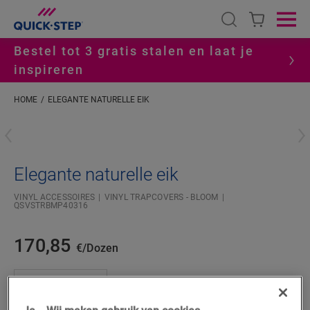
Open search
Ope
Bestel tot 3 gratis stalen en laat je
inspireren
HOME
ELEGANTE NATURELLE EIK
#S
Elegante naturelle eik
VINYL ACCESSOIRES
VINYL TRAPCOVERS - BLOOM
QSVSTRBMP40316
170,85
€/Dozen
Dozen