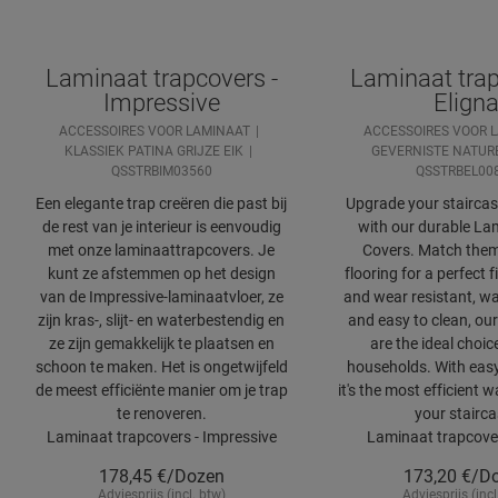
Laminaat trapcovers -
Laminaat trap
Impressive
Elign
ACCESSOIRES VOOR LAMINAAT
ACCESSOIRES VOOR 
KLASSIEK PATINA GRIJZE EIK
GEVERNISTE NATURE
QSSTRBIM03560
QSSTRBEL00
Een elegante trap creëren die past bij
Upgrade your staircase
de rest van je interieur is eenvoudig
with our durable Lam
met onze laminaattrapcovers. Je
Covers. Match them
kunt ze afstemmen op het design
flooring for a perfect f
van de Impressive-laminaatvloer, ze
and wear resistant, wa
zijn kras-, slijt- en waterbestendig en
and easy to clean, our
ze zijn gemakkelijk te plaatsen en
are the ideal choic
schoon te maken. Het is ongetwijfeld
households. With easy 
de meest efficiënte manier om je trap
it's the most efficient 
te renoveren.
your stairca
Laminaat trapcovers - Impressive
Laminaat trapcover
178,45
€/Dozen
173,20
€/D
Adviesprijs (incl. btw)
Adviesprijs (incl