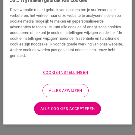
Ja... Wij maken gebruik van cookies
Deze website maakt gebruik van cookies om je surfervaring te
TOEVOEGEN AAN WINKELMANDJE
verbeteren, het verkeer naar onze website te analyseren, delen op
sociale media mogelijk te maken en gepersonaliseerde
advertenties te tonen. Je kunt alle cookies of analytische cookies
accepteren of je kunt je cookie-instellingen wijzigen via de link "Je
Wil je dit accessoire graag in het echt zien?
cookie-instellingen wijzigen" hieronder. Essentiële en functionele
cookies zijn noodzakelijk voor de goede werking van onze website.
Bezoek het dichtstbijzijnde verkooppunt
Andere cookies worden pas geplaatst nadat je een keuze hebt
gemaakt.
COOKIE-INSTELLINGEN
Productkenmerken
ALLES AFWIJZEN
Met deze duurzame Vinyl-trapbekleding voor Alpha Vinyl werk
je jouw trappen netjes af met een bolle trapneus. Hij is
ALLE COOKIES ACCEPTEREN
gemaakt van vloerplanken, dus de kleur van jouw trap past
perfect bij die van jouw vloer. Je plakt hem eenvoudig op jouw
trap met One4All Glue.