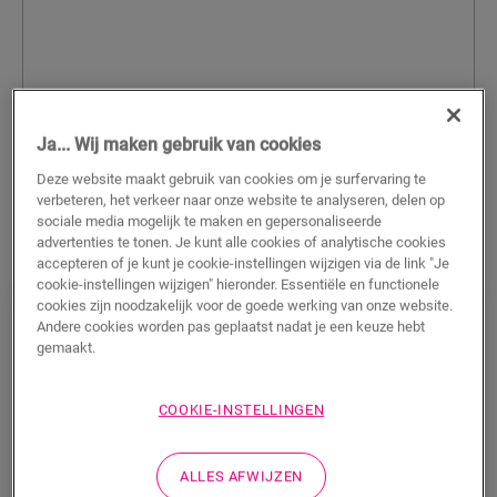
Ja... Wij maken gebruik van cookies
Deze website maakt gebruik van cookies om je surfervaring te
verbeteren, het verkeer naar onze website te analyseren, delen op
sociale media mogelijk te maken en gepersonaliseerde
advertenties te tonen. Je kunt alle cookies of analytische cookies
accepteren of je kunt je cookie-instellingen wijzigen via de link "Je
cookie-instellingen wijzigen" hieronder. Essentiële en functionele
cookies zijn noodzakelijk voor de goede werking van onze website.
Andere cookies worden pas geplaatst nadat je een keuze hebt
Quick-Step vloeren in Ons huis/nieuw
gemaakt.
huis
In 'Ons huis/nieuw huis' ontdekken deelnemers wat
COOKIE-INSTELLINGEN
een huis écht een thuis maakt. Laat je inspireren door
make-overs en ontdek hoe een Quick-Step vloer het
verschil maakt.
ALLES AFWIJZEN