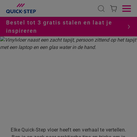
Open search
Ope
Bestel tot 3 gratis stalen en laat je
inspireren
HOME
QUICK-STEP STORIES
VERHALEN DIE JE
INSPIREREN ...
Elke Quick-Step vloer heeft een verhaal te vertellen.